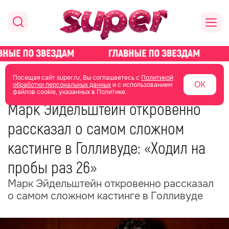
главная
новости о звездах
новости
Посещая сайт super.ru, Вы соглашаетесь с
Политикой
ОК
обработки персональных данных
и с использованием
файлов cookie, указанных в Политике.
08 июня
06:11
Марк Эйдельштейн откровенно
рассказал о самом сложном
кастинге в Голливуде: «Ходил на
пробы раз 26»
Марк Эйдельштейн откровенно рассказал
о самом сложном кастинге в Голливуде