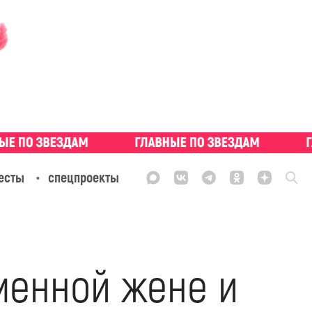
есты
спецпроекты
менной жене и