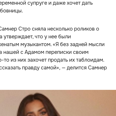
беременной супруге и даже хочет дать
бовницы.
 Самнер Стро сняла несколько роликов о
 утверждает, что у нее были
енатым музыкантом. «Я без задней мысли
в нашей с Адамом переписки своим
о-то из них захочет продать их таблоидам.
ссказать правду самой»
,
— делится Самнер