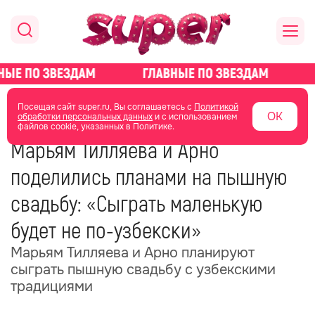
главная
новости о звездах
новости
Посещая сайт super.ru, Вы соглашаетесь с
Политикой
ОК
обработки персональных данных
и с использованием
файлов cookie, указанных в Политике.
04 июля
16:27
Марьям Тилляева и Арно
поделились планами на пышную
свадьбу: «Сыграть маленькую
будет не по-узбекски»
Марьям Тилляева и Арно планируют
сыграть пышную свадьбу с узбекскими
традициями