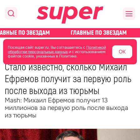
главная
новости о звездах
новости
Посещая сайт super.ru, Вы соглашаетесь с
Политикой
ОК
обработки персональных данных
и с использованием
файлов cookie, указанных в Политике.
08 июня 2025
10:49
Стало известно, сколько Михаил
Ефремов получит за первую роль
после выхода из тюрьмы
Mash: Михаил Ефремов получит 13
миллионов за первую роль после выхода
из тюрьмы