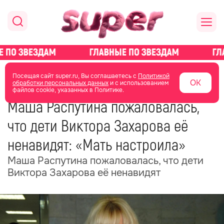
главная
новости о звездах
новости
Посещая сайт super.ru, Вы соглашаетесь с
Политикой
ОК
обработки персональных данных
и с использованием
файлов cookie, указанных в Политике.
28 октября 2025
04:37
Маша Распутина пожаловалась,
что дети Виктора Захарова её
ненавидят: «Мать настроила»
Маша Распутина пожаловалась, что дети
Виктора Захарова её ненавидят