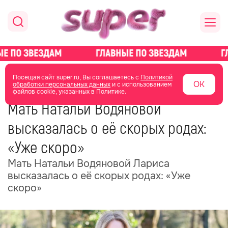
главная
новости о звездах
новости
Посещая сайт super.ru, Вы соглашаетесь с
Политикой
ОК
обработки персональных данных
и с использованием
файлов cookie, указанных в Политике.
02 июля
18:11
Мать Натальи Водяновой
высказалась о её скорых родах:
«Уже скоро»
Мать Натальи Водяновой Лариса
высказалась о её скорых родах: «Уже
скоро»