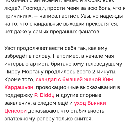
покончил с антисемитизмом. Я люблю всех
людей. Господи, прости меня за всю боль, что я
причинил», — написал артист. Увы, но надежды
на то, что скандальные выходки прекратятся,
нет даже у самых преданных фанатов
Уэст продолжает вести себя так, как ему
взбредёт в голову. Например, в начале мая
интервью артиста британскому телеведущему
Пирсу Моргану продлилось всего 2 минуты.
Кроме того,
скандал с бывшей женой Ким
Кардашьян
, провокационные высказывания в
поддержку
P. Diddy
и другие спорные
заявления, а следом ещё и
уход Бьянки
Ценсори
доказывают, что стабильность
эпатажному рэперу только снится.