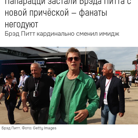
Папарацци застали Брэда Питта с
новой причёской — фанаты
негодуют
Брэд Питт кардинально сменил имидж
Брэд Питт. Фото: Getty Images