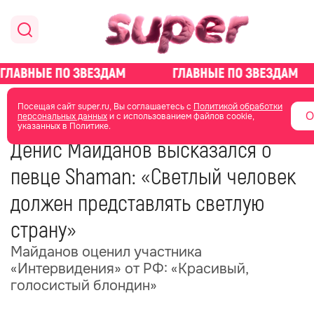
главная
новости о звездах
Посещая сайт super.ru, Вы соглашаетесь с
Политикой обработки
О
персональных данных
и с использованием файлов cookie,
указанных в Политике.
23 мая 2025
20:13
Денис Майданов высказался о
певце Shaman: «Светлый человек
должен представлять светлую
страну»
Майданов оценил участника
«Интервидения» от РФ: «Красивый,
голосистый блондин»