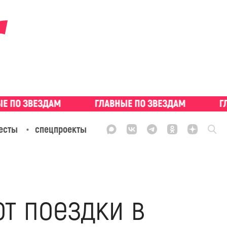
есты
спецпроекты
т поездки в