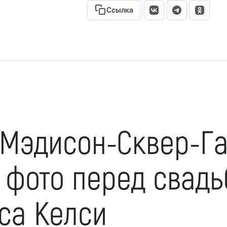
Ссылка
«Мэдисон-Сквер-Г
 фото перед свадь
са Келси