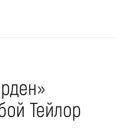
арден»
бой Тейлор