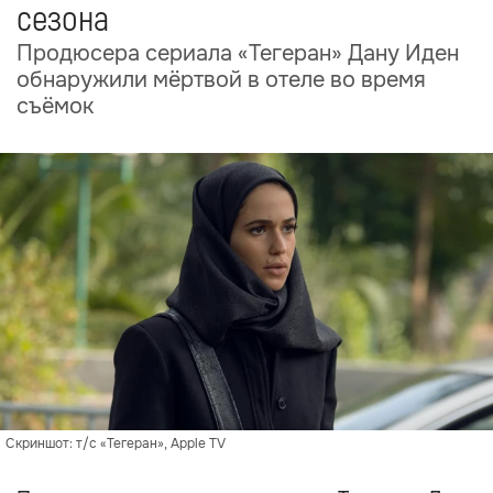
сезона
Продюсера сериала «Тегеран» Дану Иден
обнаружили мёртвой в отеле во время
съёмок
Скриншот: т/с «Тегеран», Apple TV