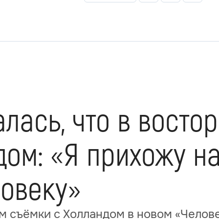
лась, что в востор
ом: «Я прихожу на
овеку»
м съёмки с Холландом в новом «Челов