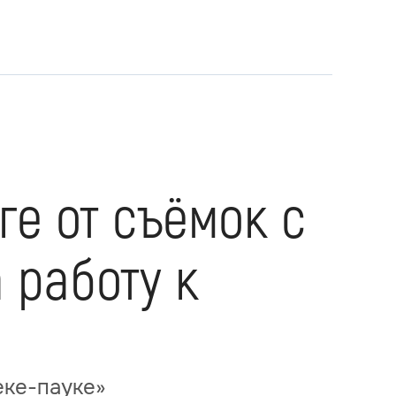
ге от съёмок с
 работу к
еке-пауке»