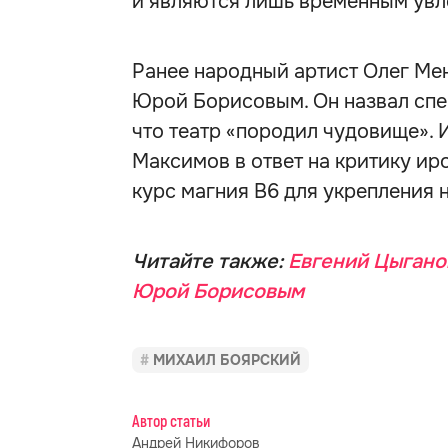
и являются лишь временным увле
Ранее народный артист Олег М
Юрой Борисовым. Он назвал спек
что театр «породил чудовище». 
Максимов в ответ на критику и
курс магния B6 для укрепления 
Читайте также:
Евгений Цыганов
Юрой Борисовым
МИХАИЛ БОЯРСКИЙ
Автор статьи
Андрей Никифоров