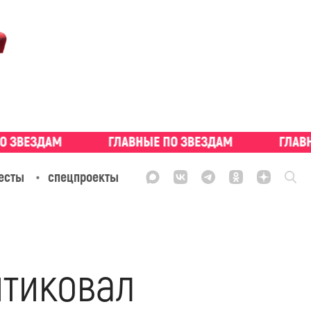
есты
спецпроекты
итиковал