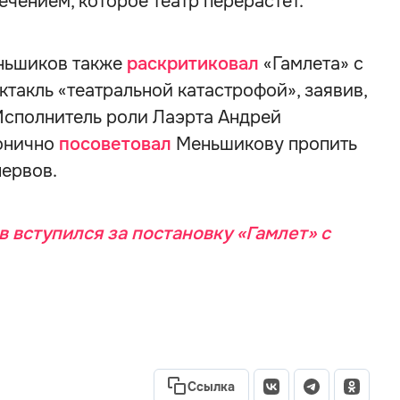
чением, которое театр перерастёт.
еньшиков также
раскритиковал
«Гамлета» с
такль «театральной катастрофой», заявив,
Исполнитель роли Лаэрта Андрей
ронично
посоветовал
Меньшикову пропить
нервов.
 вступился за постановку «Гамлет» с
Ссылка