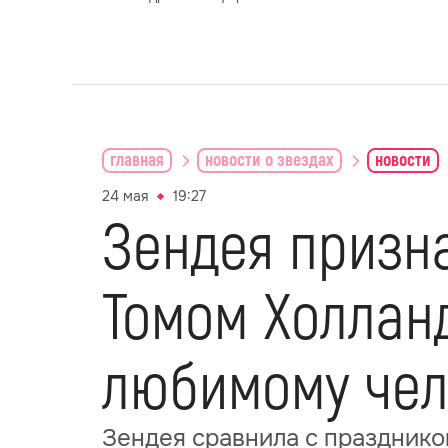
главная
новости о звездах
новости
24 мая
19:27
Зендея призна
Томом Холланд
любимому чел
Зендея сравнила с празднико