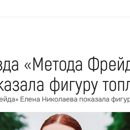
езда «Метода Фрей
казала фигуру топ
ейда» Елена Николаева показала фигу