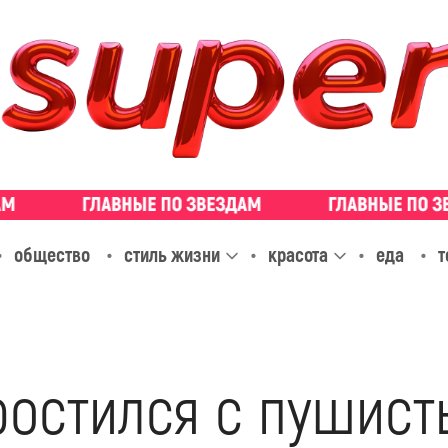
общество
стиль жизни
красота
еда
т
ростился с пушист