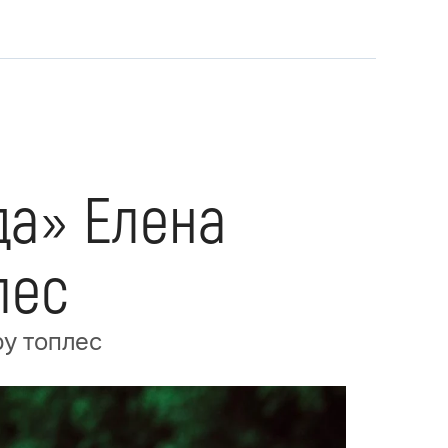
да» Елена
лес
ру топлес