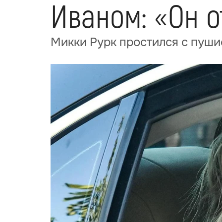
Иваном: «Он о
Микки Рурк простился с пуши