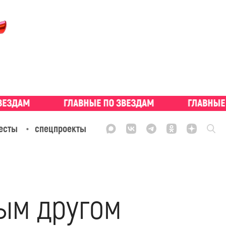
есты
спецпроекты
ым другом