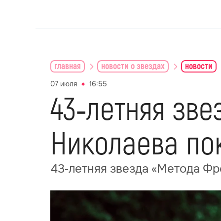
главная
новости о звездах
новости
07 июля
16:55
43‑летняя зв
Николаева по
43‑летняя звезда «Метода Фр