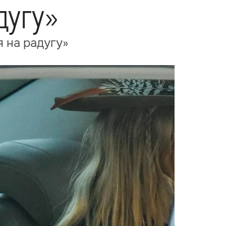
дугу»
 на радугу»