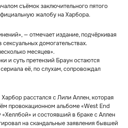
началом съёмок заключительного пятого
официальную жалобу на Харбора.
нений», — отмечает издание, подчёркивая
в сексуальных домогательствах.
есколько месяцев».
рки и суть претензий Браун остаются
 сериала её, по слухам, сопровождал
Харбор расстался с Лили Аллен, которая
воём провокационном альбоме «West End
му «Хеллбой» и состоявший в браке с Аллен
еагировал на скандальные заявления бывшей