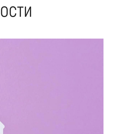
ности