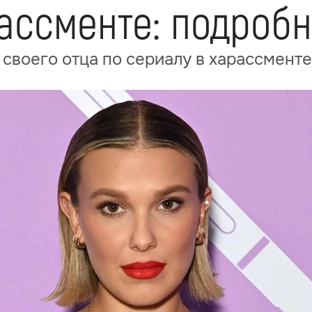
ассменте: подроб
своего отца по сериалу в харассменте