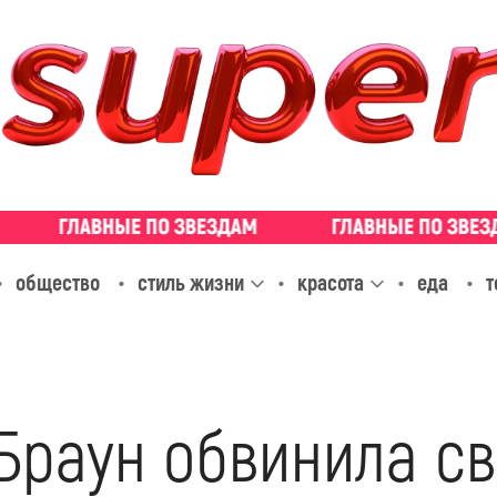
общество
стиль жизни
красота
еда
т
Браун обвинила св