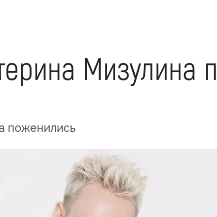
терина Мизулина 
а поженились