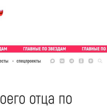
есты
спецпроекты
оего отца по