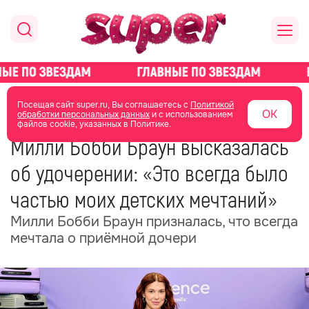
главная
новости о звездах
новости
Посещая сайт super.ru, Вы соглашаетесь с
Политикой
ОК
обработки персональных данных
и с использованием
файлов cookie, указанных в Политике.
12 июня
16:45
Милли Бобби Браун высказалась
об удочерении: «Это всегда было
частью моих детских мечтаний»
Милли Бобби Браун призналась, что всегда
мечтала о приёмной дочери