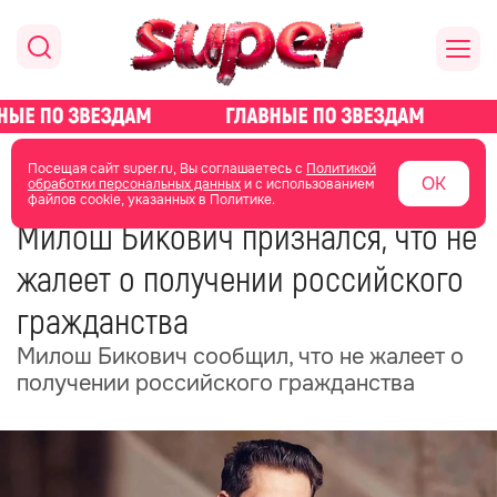
главная
новости о звездах
новости
Посещая сайт super.ru, Вы соглашаетесь с
Политикой
ОК
обработки персональных данных
и с использованием
файлов cookie, указанных в Политике.
10 июня
10:48
Милош Бикович признался, что не
жалеет о получении российского
гражданства
Милош Бикович сообщил, что не жалеет о
получении российского гражданства