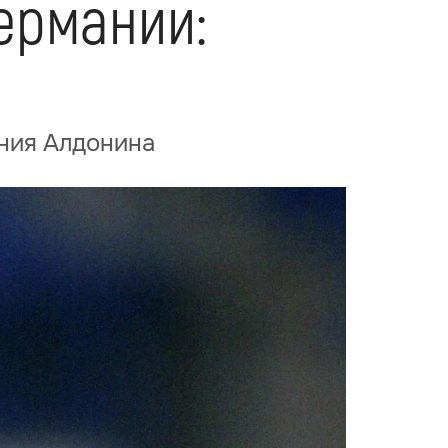
ермании:
ения Алдонина