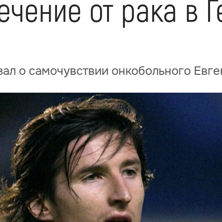
чение от рака в Г
зал о самочувствии онкобольного Евг