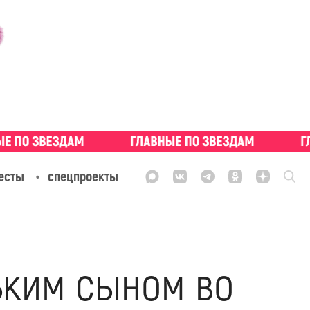
есты
спецпроекты
ьким сыном во