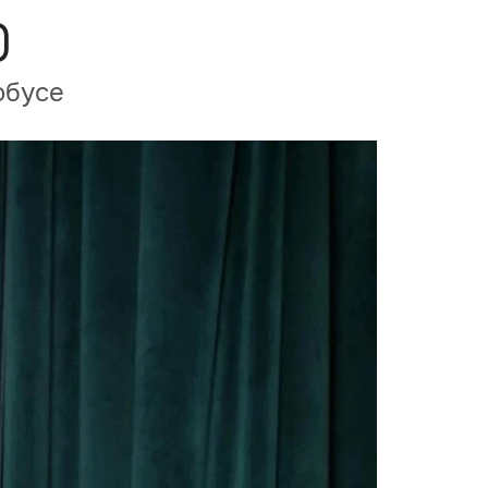
о
обусе