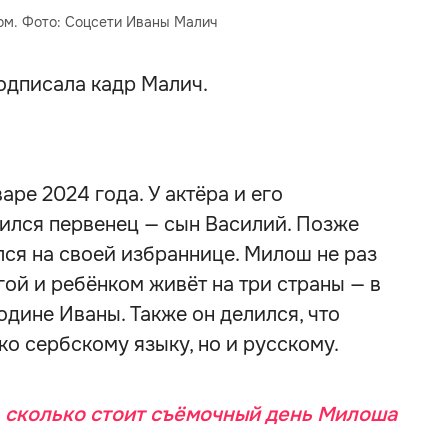
ом. Фото: Соцсети Иваны Малич
одписала кадр Малич.
ре 2024 года. У актёра и его
лся первенец — сын Василий. Позже
лся на своей избраннице. Милош не раз
гой и ребёнком живёт на три страны — в
одине Иваны. Также он делился, что
ко сербскому языку, но и русскому.
, сколько стоит съёмочный день Милоша