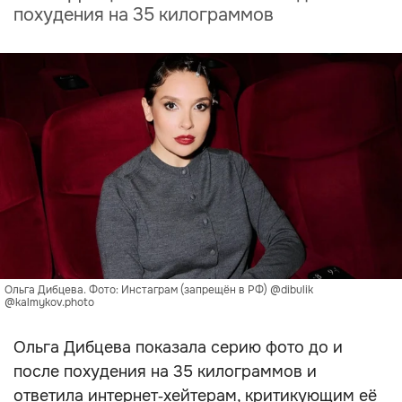
похудения на 35 килограммов
Ольга Дибцева. Фото: Инстаграм (запрещён в РФ) @dibulik
@kalmykov.photo
Ольга Дибцева показала серию фото до и
после похудения на 35 килограммов и
ответила интернет‑хейтерам, критикующим её