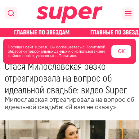
главная
новости о звездах
новости
Посещая сайт super.ru, Вы соглашаетесь с
Политикой
ОК
обработки персональных данных
и с использованием
файлов cookie, указанных в Политике.
12 февраля
17:45
Стася Милославская резко
отреагировала на вопрос об
идеальной свадьбе: видео Super
Милославская отреагировала на вопрос об
идеальной свадьбе: «Я вам не скажу»