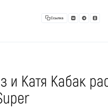
Ссылка
з и Катя Кабак ра
Super