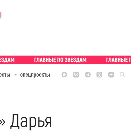
есты
спецпроекты
» Дарья