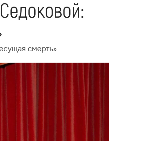
Седоковой:
»
несущая смерть»