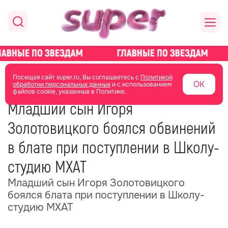
главная
новости о звездах
новости
Посещая сайт super.ru, Вы соглашаетесь с
Политикой
ОК
обработки персональных данных
и с использованием
файлов cookie, указанных в Политике.
27 мая
11:32
Младший сын Игоря
Золотовицкого боялся обвинений
в блате при поступлении в Школу-
студию МХАТ
Младший сын Игоря Золотовицкого
боялся блата при поступлении в Школу-
студию МХАТ