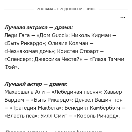
РЕКЛАМА - ПРОДОЛЖЕНИЕ НИЖЕ
Лучшая актриса — драма:
Леди Гага — «Дом Gucci»; Николь Кидман —
«Быть Рикардо»; Оливия Колман —
«Незнакомая дочь»; Кристен Стюарт —
«Спенсер»; Джессика Честейн — «Глаза Тэмми
Фэй».
Лучший актер — драма:
Махершала Али — «Лебединая песня»; Хавьер
Бардем — «Быть Рикардо»; Дензел Вашингтон
— «Трагедия Макбета»; Бенедикт Камбербэтч —
«Власть пса»; Уилл Смит — «Король Ричард».