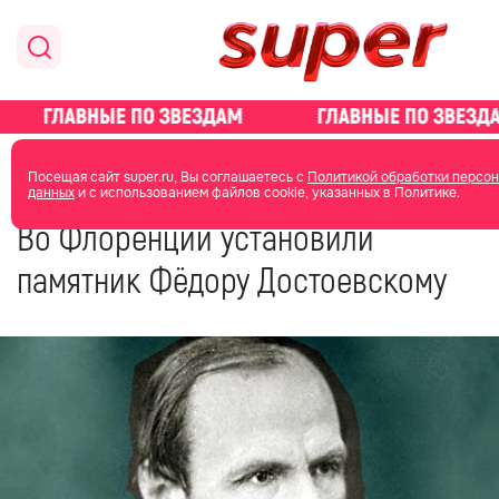
главная
новости о звездах
Посещая сайт super.ru, Вы соглашаетесь с
Политикой обработки персо
данных
и с использованием файлов cookie, указанных в Политике.
14 декабря 2021
13:30
Во Флоренции установили
памятник Фёдору Достоевскому