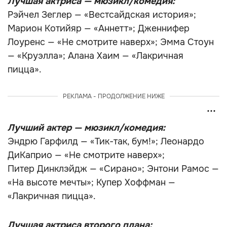
Лучшая актриса — мюзикл/комедия:
Рэйчел Зеглер — «Вестсайдская история»;
Марион Котийяр — «Аннетт»; Дженнифер
Лоуренс — «Не смотрите наверх»; Эмма Стоун
— «Круэлла»; Алана Хаим — «Лакричная
пицца».
РЕКЛАМА - ПРОДОЛЖЕНИЕ НИЖЕ
Лучший актер — мюзикл/комедия:
Эндрю Гарфилд — «Тик-так, бум!»; Леонардо
ДиКаприо — «Не смотрите наверх»;
Питер Динклэйдж — «Сирано»; Энтони Рамос —
«На высоте мечты»; Купер Хоффман —
«Лакричная пицца».
Лучшая актриса второго плана: