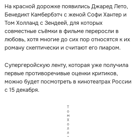
На красной дорожке появились Джаред Лето,
Бенедикт Камбербэтч с женой Софи Хантер и
Том Холланд с Зендеей, для которых
совместные съёмки в фильме переросли в
любовь, хотя многие до сих пор относятся к их
роману скептически и считают его пиаром.
Супергеройскую ленту, которая уже получила
первые противоречивые оценки критиков,
можно будет посмотреть в кинотеатрах России
с 15 декабря.
Т
о
м
Х
о
л
л