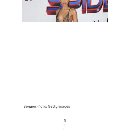
Зендея. Фото: Getty Images
Б
е
н