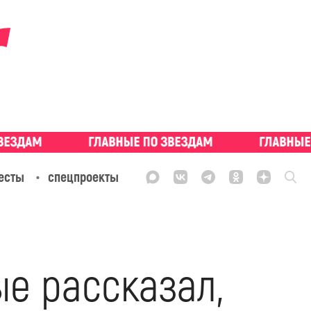
есты
спецпроекты
е рассказал,