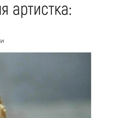
я артистка:
ки