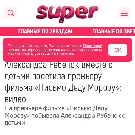
главная
новости о звездах
новости
Посещая сайт super.ru, Вы соглашаетесь с
Политикой
ОК
обработки персональных данных
и с использованием
файлов cookie, указанных в Политике.
23 ноября 2025
15:52
Александра Ребенок вместе с
детьми посетила премьеру
фильма «Письмо Деду Морозу»:
видео
На премьере фильма «Письмо Деду
Морозу» побывала Александра Ребенок с
детьми