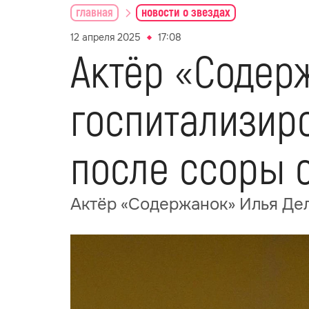
главная
новости о звездах
12 апреля 2025
17:08
Актёр «Содер
госпитализир
после ссоры 
Актёр «Содержанок» Илья Де