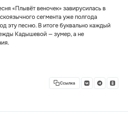
есня «Плывёт веночек» завирусилась в
сскоязычного сегмента уже полгода
д эту песню. В итоге буквально каждый
ежды Кадышевой — зумер, а не
ния.
Ссылка