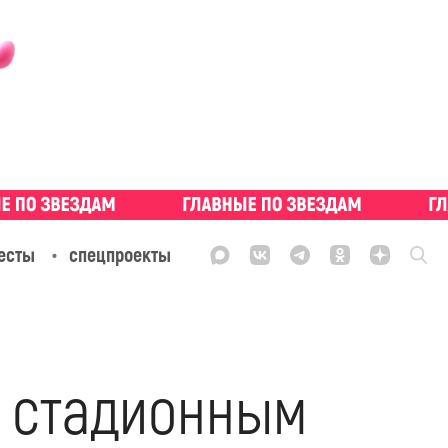
есты
спецпроекты
 стадионным