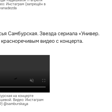
ды Кадышевой 11 апреля
део: Инстаграм (запрещён в
vanadezda
сья Самбурская. Звезда сериала «Универ.
 красноречивым видео с концерта.
урская на концерте
шевой. Видео: Инстаграм
Ф) @samburskaya