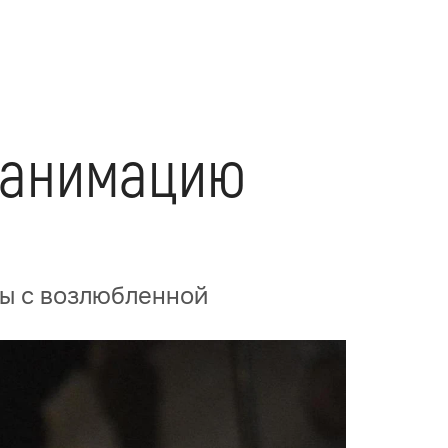
еанимацию
ры с возлюбленной