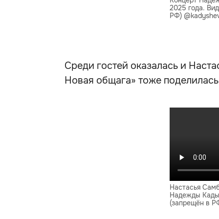
Концерт Надеж
2025 года. Ви
РФ) @kadyshe
Среди гостей оказалась и Наста
Новая общага» тоже поделилась
Настасья Самб
Надежды Кады
(запрещён в Р