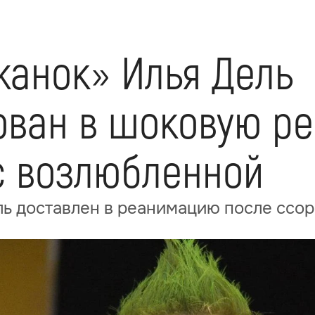
жанок» Илья Дель
ован в шоковую р
с возлюбленной
ль доставлен в реанимацию после ссо