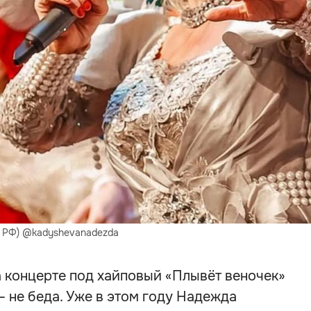
в РФ) @kadyshevanadezda
а концерте под хайповый «Плывёт веночек»
— не беда. Уже в этом году Надежда