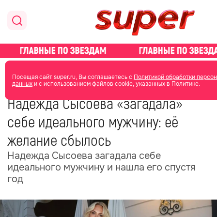
главная
новости о звездах
новости
Посещая сайт super.ru, Вы соглашаетесь с
Политикой обработки персо
данных
и с использованием файлов cookie, указанных в Политике.
27 июня
11:35
Надежда Сысоева «загадала»
себе идеального мужчину: её
желание сбылось
Надежда Сысоева загадала себе
идеального мужчину и нашла его спустя
год