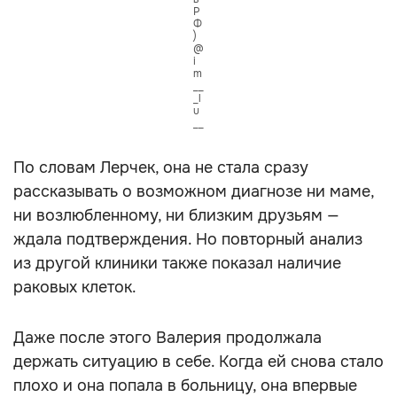
Р
Ф
)
@
i
m
__
_l
u
__
По словам Лерчек, она не стала сразу
рассказывать о возможном диагнозе ни маме,
ни возлюбленному, ни близким друзьям —
ждала подтверждения. Но повторный анализ
из другой клиники также показал наличие
раковых клеток.
Даже после этого Валерия продолжала
держать ситуацию в себе. Когда ей снова стало
плохо и она попала в больницу, она впервые