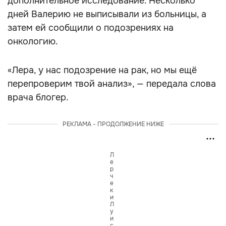
дополнительное исследование. Несколько
дней Валерию не выписывали из больницы, а
затем ей сообщили о подозрениях на
онкологию.
«Лера, у нас подозрение на рак, но мы ещё
перепроверим твой анализ», — передала слова
врача блогер.
РЕКЛАМА - ПРОДОЛЖЕНИЕ НИЖЕ
Л
е
р
ч
е
к
и
Л
у
и
с