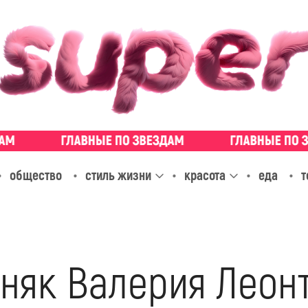
общество
стиль жизни
красота
еда
т
няк Валерия Леон