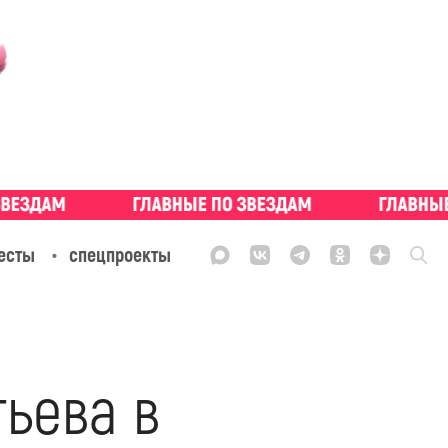
есты
спецпроекты
тьева в