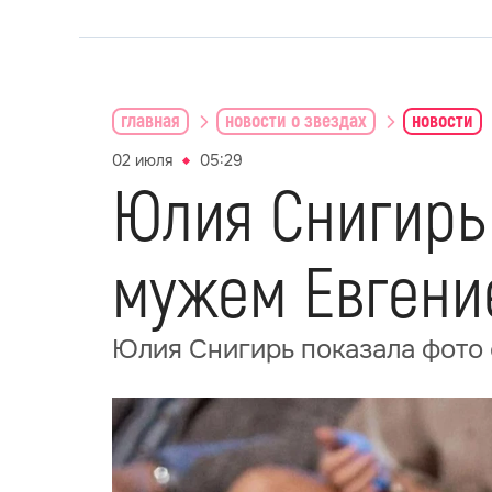
главная
новости о звездах
новости
02 июля
05:29
Юлия Снигирь 
мужем Евгени
Юлия Снигирь показала фото 