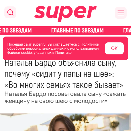
главная
новости о звездах
новости
Посещая сайт super.ru, Вы соглашаетесь с
Политикой
ОК
обработки персональных данных
и с использованием
файлов cookie, указанных в Политике.
13 июня
16:04
Наталья Бардо объяснила сыну,
почему «сидит у папы на шее»:
«Во многих семьях такое бывает»
Наталья Бардо посоветовала сыну «сажать
женщину на свою шею с молодости»