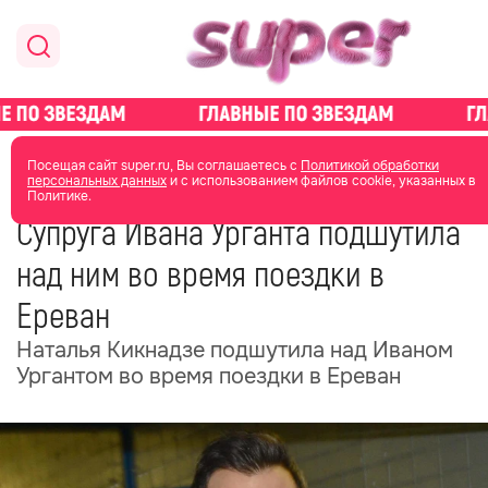
главная
новости о звездах
новости
Посещая сайт super.ru, Вы соглашаетесь с
Политикой обработки
персональных данных
и с использованием файлов cookie, указанных в
Политике.
05 февраля
14:17
Супруга Ивана Урганта подшутила
над ним во время поездки в
Ереван
Наталья Кикнадзе подшутила над Иваном
Ургантом во время поездки в Ереван