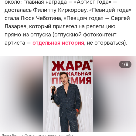
около: главная награда — «Артист года» —
досталась Филиппу Киркорову. «Певицей года»
стала Люся Чеботина, «Певцом года» — Сергей
Лазарев, который прилетел на репетицию
прямо из отпуска (отпускной фотоконтент
артиста —
отдельная история
, не оторваться).
1/8
Дима Билан. Фото: архив пресс-службы