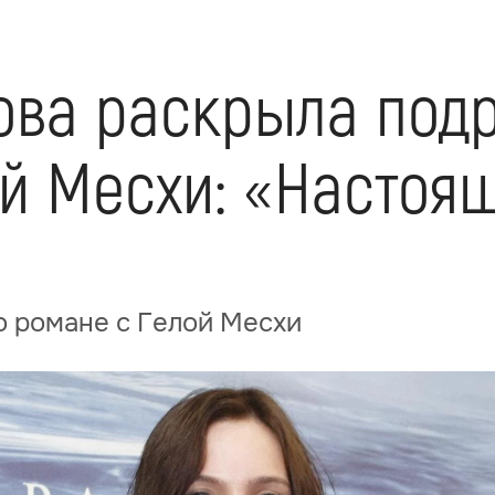
ова раскрыла под
ой Месхи: «Настоя
о романе с Гелой Месхи