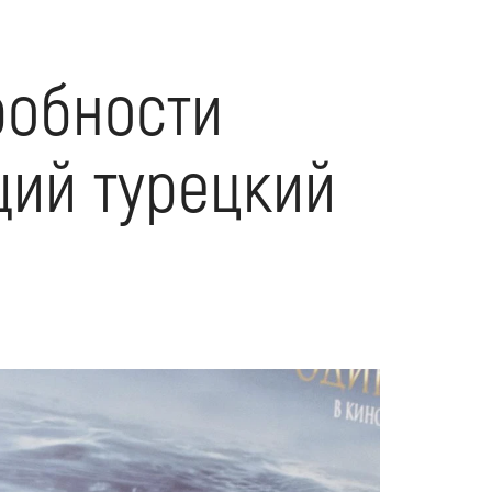
робности
щий турецкий