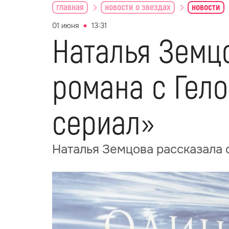
главная
новости о звездах
новости
01 июня
13:31
Наталья Земц
романа с Гел
сериал»
Наталья Земцова рассказала 