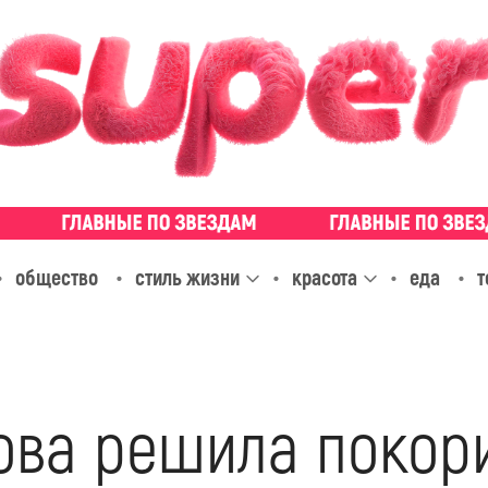
общество
стиль жизни
красота
еда
т
ова решила покори