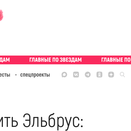
есты
спецпроекты
ть Эльбрус: