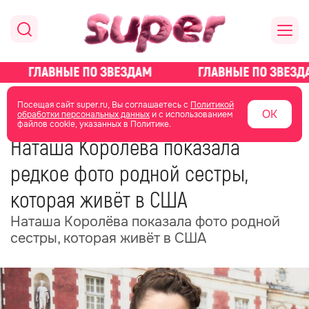
главная
новости о звездах
новости
Посещая сайт super.ru, Вы соглашаетесь с
Политикой
ОК
обработки персональных данных
и с использованием
файлов cookie, указанных в Политике.
15 мая
13:10
Наташа Королёва показала
редкое фото родной сестры,
которая живёт в США
Наташа Королёва показала фото родной
сестры, которая живёт в США