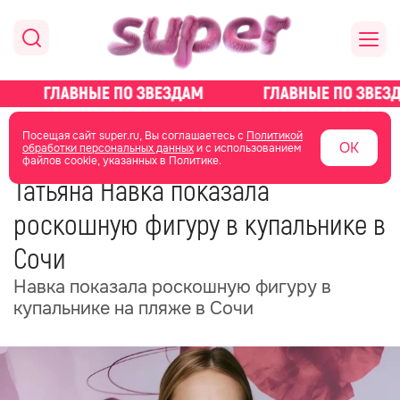
главная
новости о звездах
новости
Посещая сайт super.ru, Вы соглашаетесь с
Политикой
ОК
обработки персональных данных
и с использованием
файлов cookie, указанных в Политике.
13 июня 2025
10:44
Татьяна Навка показала
роскошную фигуру в купальнике в
Сочи
Навка показала роскошную фигуру в
купальнике на пляже в Сочи