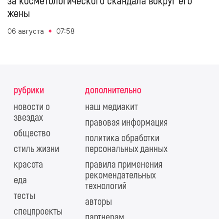
за косметологического скандала вокруг его
жены
06 августа
07:58
рубрики
дополнительно
новости о
наш медиакит
звездах
правовая информация
общество
политика обработки
стиль жизни
персональных данных
красота
правила применения
рекомендательных
еда
технологий
тесты
авторы
спецпроекты
партнерам