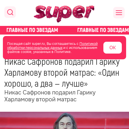
главная
новости о звездах
новости
Посещая сайт super.ru, Вы соглашаетесь с
Политикой
ОК
обработки персональных данных
и с использованием
файлов cookie, указанных в Политике.
23 октября 2025
05:56
Никас Сафронов подарил Гарику
Харламову второй матрас: «Один
хорошо, а два — лучше»
Никас Сафронов подарил Гарику
Харламову второй матрас