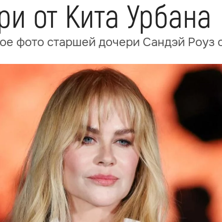
ри от Кита Урбана
ое фото старшей дочери Сандэй Роуз о