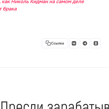
, как Николь Кидман на самом деле
т брака
Ссылка
 Пресли зарабатыв