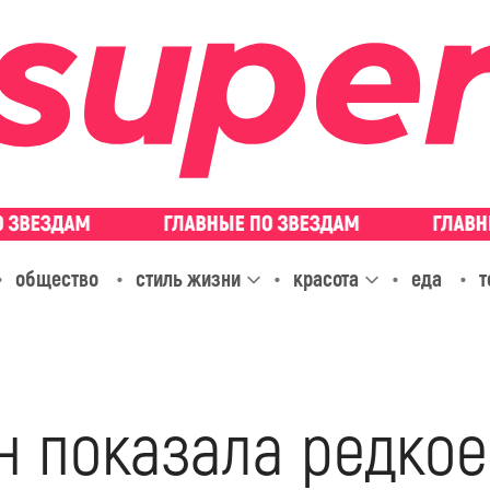
общество
стиль жизни
красота
еда
т
н показала редкое