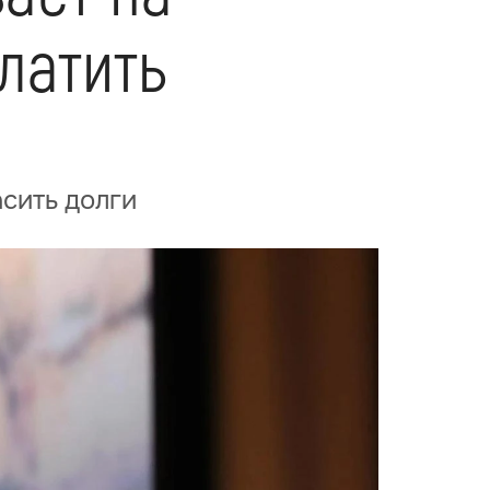
латить
асить долги