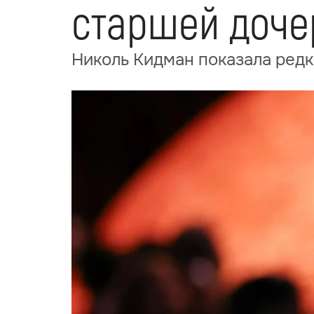
старшей доче
Николь Кидман показала редк