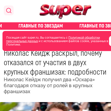
главная
новости о звездах
новости
Посещая сайт super.ru, Вы соглашаетесь с
Политикой обработки
персональных данных
и с использованием файлов cookie, указанных в
Политике.
02 июня
13:02
Николас Кейдж раскрыл, почему
отказался от участия в двух
крупных франшизах: подробности
Николас Кейдж получил два «Оскара»
благодаря отказу от ролей в крупных
франшизах