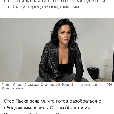
Стас Пьеха заявил, что готов заступиться
за Славу перед её обидчиками
Певица Слава (Анастасия Сланевская). Фото: Инстаграм (запрещён в РФ)
@nastya_slava
Стас Пьеха заявил, что готов разобраться с
обидчиками певицы Славы (Анастасия