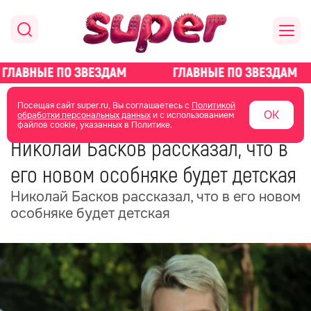
главная
новости о звездах
новости
Посещая сайт super.ru, Вы соглашаетесь с
Политикой
ОК
обработки персональных данных
и с использованием
файлов cookie, указанных в Политике.
27 июня 2025
09:37
Николай Басков рассказал, что в
его новом особняке будет детская
Николай Басков рассказал, что в его новом
особняке будет детская