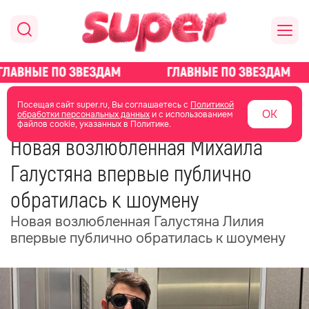
главная
новости о звездах
новости
Посещая сайт super.ru, Вы соглашаетесь с
Политикой
ОК
обработки персональных данных
и с использованием
файлов cookie, указанных в Политике.
03 июля
05:58
Новая возлюбленная Михаила
Галустяна впервые публично
обратилась к шоумену
Новая возлюбленная Галустяна Лилия
впервые публично обратилась к шоумену