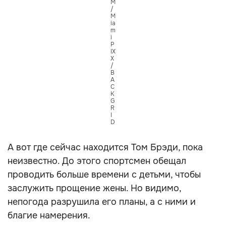
M
/
M
ia
m
i
P
IX
X
/
B
A
C
K
G
R
I
D
А вот где сейчас находится Том Брэди, пока
неизвестно. До этого спортсмен обещал
проводить больше времени с детьми, чтобы
заслужить прощение жены. Но видимо,
непогода разрушила его планы, а с ними и
благие намерения.