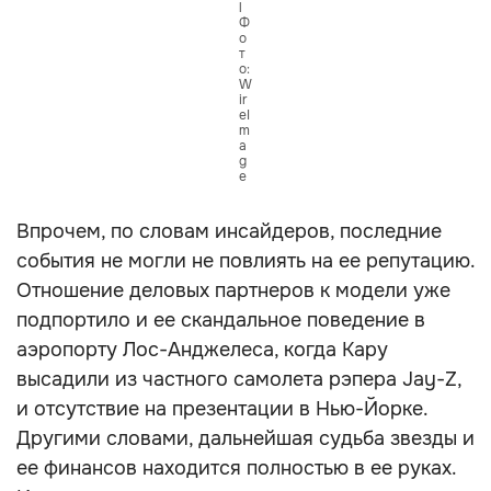
l
Ф
о
т
о:
W
ir
eI
m
a
g
e
Впрочем, по словам инсайдеров, последние
события не могли не повлиять на ее репутацию.
Отношение деловых партнеров к модели уже
подпортило и ее скандальное поведение в
аэропорту Лос-Анджелеса, когда Кару
высадили из частного самолета рэпера Jay-Z,
и отсутствие на презентации в Нью-Йорке.
Другими словами, дальнейшая судьба звезды и
ее финансов находится полностью в ее руках.