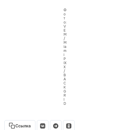
Ф
о
т
о:
V
E
M
/
M
ia
m
i
P
IX
X
/
B
A
C
K
G
R
I
D
Ссылка