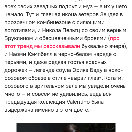
всех своих звездных подруг и муз — а их у него
немало. Тут и главная икона зетеров Зендея в
прозрачном комбинезоне с сияющими
логотипами, и Никола Пельтц со своим верным
Бруклином и обесцвеченными бровями (
про
этот тренд мы рассказывали
буквально вчера),
и Наоми Кэмпбелл в черно-белом наряде с
перьями, и даже редкая гостья красных
дорожек — легенда соула Эрика Баду в ярко-
розовом образе в стиле «вырви глаз». Кстати,
розового в зрительном зале мы увидели очень
много — и совсем не удивились, ведь вся
предыдущая коллекция Valentino была
выдержана именно в этом цвете.