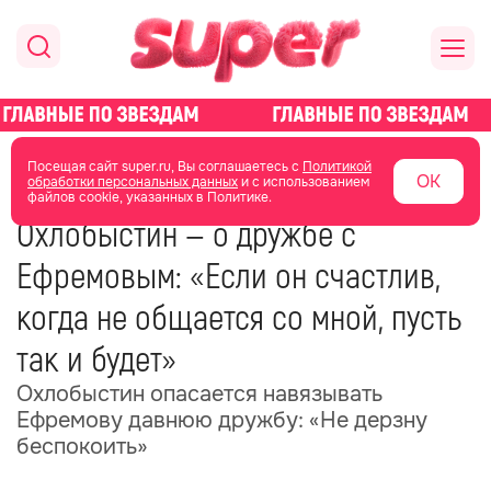
главная
новости о звездах
новости
Посещая сайт super.ru, Вы соглашаетесь с
Политикой
ОК
обработки персональных данных
и с использованием
файлов cookie, указанных в Политике.
22 февраля
14:57
Охлобыстин — о дружбе с
Ефремовым: «Если он счастлив,
когда не общается со мной, пусть
так и будет»
Охлобыстин опасается навязывать
Ефремову давнюю дружбу: «Не дерзну
беспокоить»