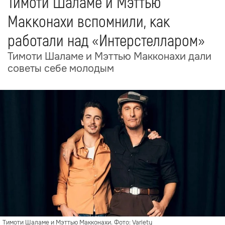
Тимоти Шаламе и Мэттью
Макконахи вспомнили, как
работали над «Интерстелларом»
Тимоти Шаламе и Мэттью Макконахи дали
советы себе молодым
Тимоти Шаламе и Мэттью Макконахи. Фото: Variety