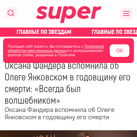
главная
новости о звездах
новости
Посещая сайт super.ru, Вы соглашаетесь с
Политикой
ОК
обработки персональных данных
и с использованием
файлов cookie, указанных в Политике.
21 мая
12:57
Оксана Фандера вспомнила об
Олеге Янковском в годовщину его
смерти: «Всегда был
волшебником»
Оксана Фандера вспомнила об Олеге
Янковском в годовщину его смерти