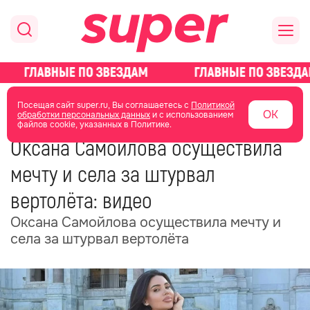
главная
новости о звездах
новости
Посещая сайт super.ru, Вы соглашаетесь с
Политикой
ОК
обработки персональных данных
и с использованием
файлов cookie, указанных в Политике.
23 июня
13:13
Оксана Самойлова осуществила
мечту и села за штурвал
вертолёта: видео
Оксана Самойлова осуществила мечту и
села за штурвал вертолёта