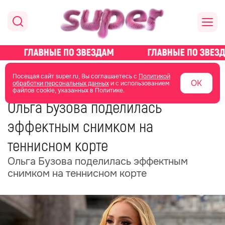
главная
новости о звездах
новости
Посещая сайт super.ru, Вы соглашаетесь с
Политикой
ОК
обработки персональных данных
и с использованием
файлов cookie, указанных в Политике.
04 июня
20:28
Ольга Бузова поделилась
эффектным снимком на
теннисном корте
Ольга Бузова поделилась эффектным
снимком на теннисном корте