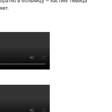
братно в больницу — кастинг певица
яет.