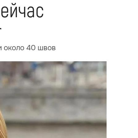
сейчас
r
и около 40 швов