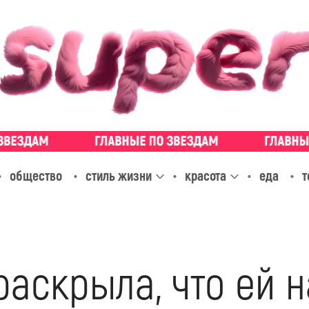
общество
стиль жизни
красота
еда
т
раскрыла, что ей 