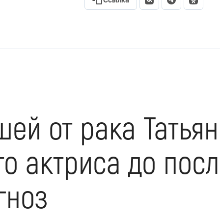
Ссылка
шей от рака Татья
то актриса до пос
гноз