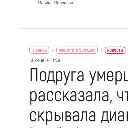
Марина Миронова
главная
новости о звездах
новости
18 июня
11:58
Подруга умер
рассказала, ч
скрывала диа