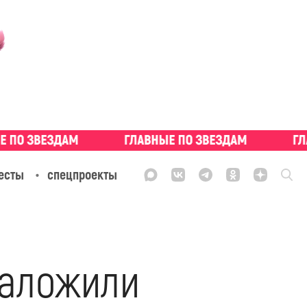
есты
спецпроекты
наложили