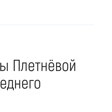
ны Плетнёвой
леднего