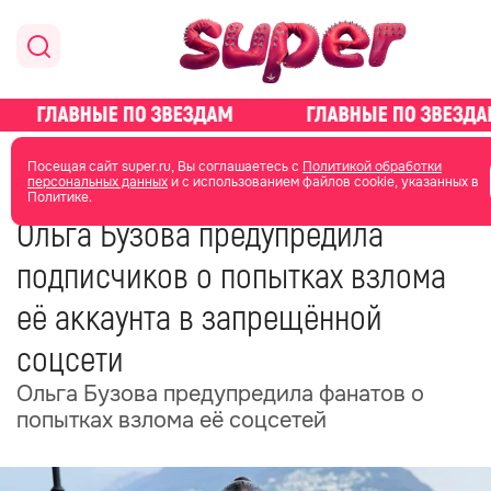
главная
новости о звездах
новости
Посещая сайт super.ru, Вы соглашаетесь с
Политикой обработки
персональных данных
и с использованием файлов cookie, указанных в
Политике.
20 октября 2025
17:33
Ольга Бузова предупредила
подписчиков о попытках взлома
её аккаунта в запрещённой
соцсети
Ольга Бузова предупредила фанатов о
попытках взлома её соцсетей