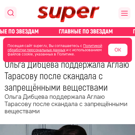
главная
новости о звездах
новости
Посещая сайт super.ru, Вы соглашаетесь с
Политикой
ОК
обработки персональных данных
и с использованием
файлов cookie, указанных в Политике.
09 июня
05:41
Ольга Дибцева поддержала Аглаю
Тарасову после скандала с
запрещёнными веществами
Ольга Дибцева поддержала Аглаю
Тарасову после скандала с запрещёнными
веществами