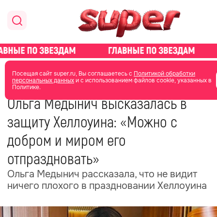
главная
новости о звездах
новости
Посещая сайт super.ru, Вы соглашаетесь с
Политикой обработки
персональных данных
и с использованием файлов cookie, указанных в
Политике.
30 октября 2025
09:28
Ольга Медынич высказалась в
защиту Хеллоуина: «Можно с
добром и миром его
отпраздновать»
Ольга Медынич рассказала, что не видит
ничего плохого в праздновании Хеллоуина