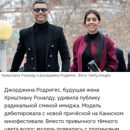
Криштиану Роналду и Джорджина Родригес. Фото: Getty Images
Джорджина Родригес, будущая жена
Криштиану Роналду, удивила публику
радикальной сменой имиджа. Модель
дебютировала с новой причёской на Каннском
кинофестивале. Вместо привычного тёмного
цвета волос модель появилась с платиновым