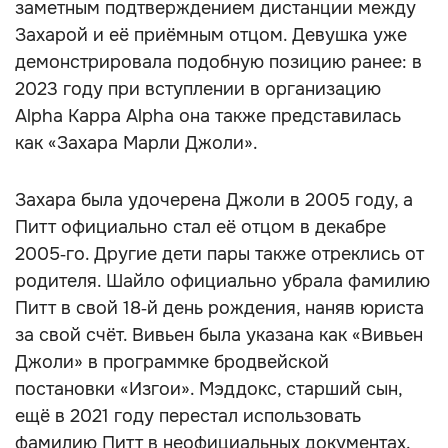
заметным подтверждением дистанции между
Захарой и её приёмным отцом. Девушка уже
демонстрировала подобную позицию ранее: в
2023 году при вступлении в организацию
Alpha Kappa Alpha она также представилась
как «Захара Марли Джоли».
Захара была удочерена Джоли в 2005 году, а
Питт официально стал её отцом в декабре
2005‑го. Другие дети пары также отреклись от
родителя. Шайло официально убрала фамилию
Питт в свой 18‑й день рождения, наняв юриста
за свой счёт. Вивьен была указана как «Вивьен
Джоли» в программке бродвейской
постановки «Изгои». Мэддокс, старший сын,
ещё в 2021 году перестал использовать
фамилию Питт в неофициальных документах.