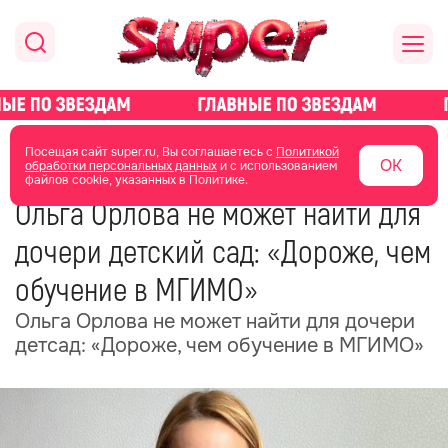
главная
новости о звездах
новости
Посещая сайт super.ru, Вы соглашаетесь с
Политикой
ОК
обработки персональных данных
и с использованием
файлов cookie, указанных в Политике.
18 мая
20:19
Ольга Орлова не может найти для
дочери детский сад: «Дороже, чем
обучение в МГИМО»
Ольга Орлова не может найти для дочери
детсад: «Дороже, чем обучение в МГИМО»