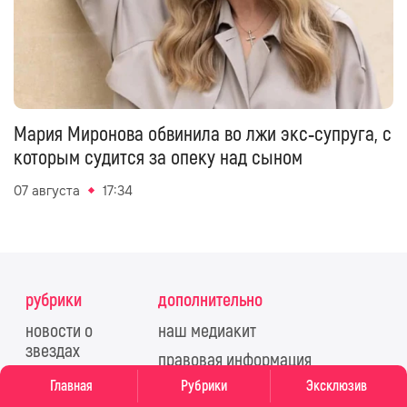
Мария Миронова обвинила во лжи экс‑супруга, с
которым судится за опеку над сыном
07 августа
17:34
рубрики
дополнительно
новости о
наш медиакит
звездах
правовая информация
общество
Главная
Рубрики
Эксклюзив
политика обработки