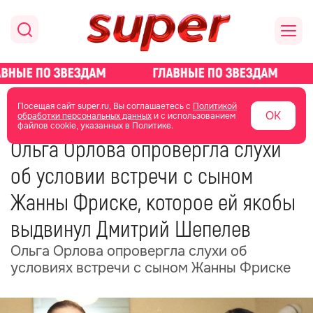
главная
новости о звездах
новости
Посещая сайт super.ru, Вы соглашаетесь с
Политикой
ОК
обработки персональных данных
и с использованием
файлов cookie, указанных в Политике.
20 июня
15:48
Ольга Орлова опровергла слухи
об условии встречи с сыном
Жанны Фриске, которое ей якобы
выдвинул Дмитрий Шепелев
Ольга Орлова опровергла слухи об
условиях встречи с сыном Жанны Фриске