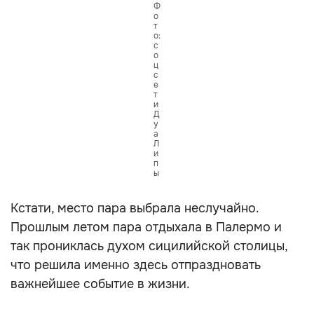
Ф
о
т
о:
с
о
ц
с
е
т
и
Д
у
а
Л
и
п
ы
Кстати, место пара выбрала неслучайно.
Прошлым летом пара отдыхала в Палермо и
так прониклась духом сицилийской столицы,
что решила именно здесь отпраздновать
важнейшее событие в жизни.