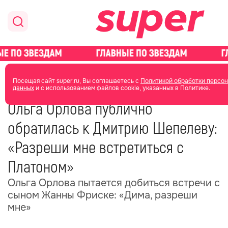
главная
новости о звездах
новости
Посещая сайт super.ru, Вы соглашаетесь с
Политикой обработки персо
данных
и с использованием файлов cookie, указанных в Политике.
16 июня
10:26
Ольга Орлова публично
обратилась к Дмитрию Шепелеву:
«Разреши мне встретиться с
Платоном»
Ольга Орлова пытается добиться встречи с
сыном Жанны Фриске: «Дима, разреши
мне»