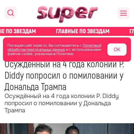
главная
новости о звездах
новости
Посещая сайт super.ru, Вы соглашаетесь с
Политикой
ОК
обработки персональных данных
и с использованием
файлов cookie, указанных в Политике.
07 октября 2025
14:15
Осуждённый на 4 года колонии P.
Diddy попросил о помиловании у
Дональда Трампа
Осуждённый на 4 года колонии P. Diddy
попросил о помиловании у Дональда
Трампа