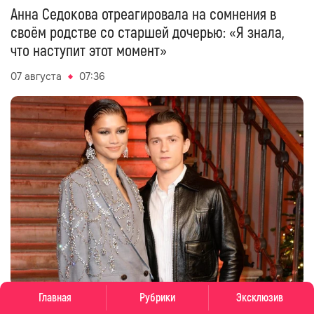
Анна Седокова отреагировала на сомнения в
своём родстве со старшей дочерью: «Я знала,
что наступит этот момент»
07 августа
07:36
Главная
Рубрики
Эксклюзив
Том Холланд и Зендея впервые появились на