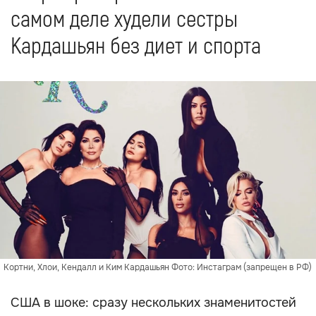
самом деле худели сестры
Кардашьян без диет и спорта
Кортни, Хлои, Кендалл и Ким Кардашьян Фото: Инстаграм (запрещен в РФ)
США в шоке: сразу нескольких знаменитостей