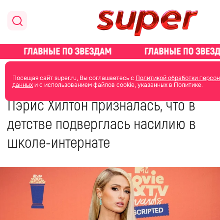
главная
новости о звездах
Посещая сайт super.ru, Вы соглашаетесь с
Политикой обработки персо
данных
и с использованием файлов cookie, указанных в Политике.
12 октября 2022
14:33
Пэрис Хилтон призналась, что в
детстве подверглась насилию в
школе-интернате