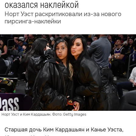
оказался наклейкой
Норт Уэст раскритиковали из-за нового
пирсинга-наклейки
Норт Уэст и Ким Кардашьян. Фото: Getty Images
Старшая дочь Ким Кардашьян и Канье Уэста,