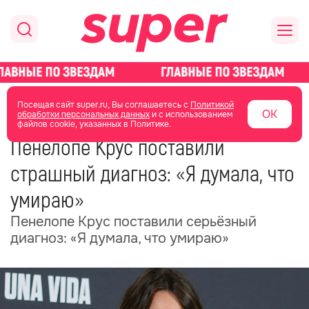
главная
новости о звездах
новости
Посещая сайт super.ru, Вы соглашаетесь с
Политикой
ОК
обработки персональных данных
и с использованием
файлов cookie, указанных в Политике.
26 мая
19:28
Пенелопе Крус поставили
страшный диагноз: «Я думала, что
умираю»
Пенелопе Крус поставили серьёзный
диагноз: «Я думала, что умираю»